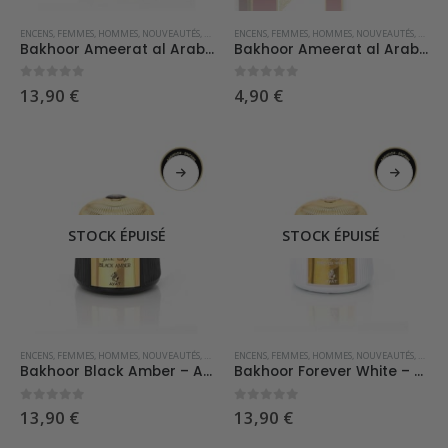
ENCENS
,
FEMMES
,
HOMMES
,
NOUVEAUTÉS
,
PARFUMS D'INTÉRIEUR
ENCENS
,
FEMMES
,
HOMMES
,
NOUVEAUTÉS
,
PARFU
Bakhoor Ameerat al Arab – Ayat
Bakhoor Ameerat al Arab 40g – Asdaaf
0
sur 5
0
sur 5
13,90
€
4,90
€
STOCK ÉPUISÉ
STOCK ÉPUISÉ
ENCENS
,
FEMMES
,
HOMMES
,
NOUVEAUTÉS
,
PARFUMS D'INTÉRIEUR
ENCENS
,
FEMMES
,
HOMMES
,
NOUVEAUTÉS
,
PARFU
Bakhoor Black Amber – Ayat
Bakhoor Forever White – Ayat
0
sur 5
0
sur 5
13,90
€
13,90
€