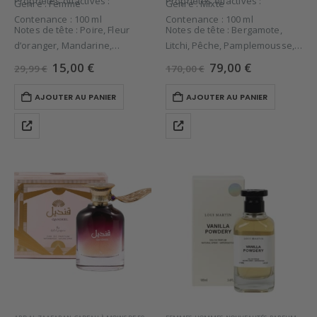
Propriétés olfactives :
Propriétés olfactives :
Genre : Femme
Genre : Mixte
Contenance : 100 ml
Contenance : 100 ml
Notes de tête : Poire, Fleur
Notes de tête : Bergamote,
d’oranger, Mandarine,
Litchi, Pêche, Pamplemousse,
Notes de cœur : Jasmin,
Cassis,
Le
Le
Le
Le
15,00
€
79,00
€
29,99
€
170,00
€
Amande, Fève…
prix
prix
Notes de cœur : Rose, Jasmin,
prix
prix
initial
actuel
initial
actuel
Muguet,
AJOUTER AU PANIER
AJOUTER AU PANIER
était :
est :
était :
est :
Notes de…
29,99 €.
15,00 €.
170,00 €.
79,00 €.