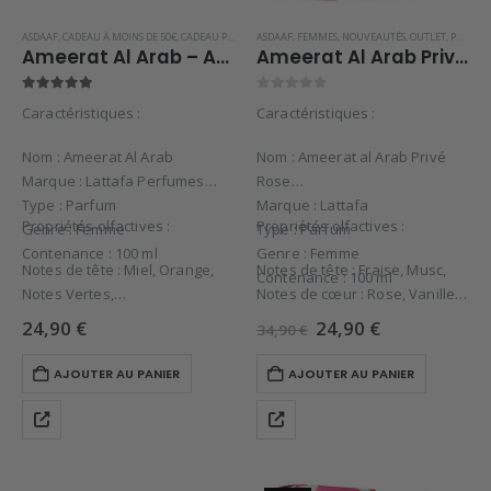
ASDAAF
,
CADEAU À MOINS DE 50€
,
CADEAU POUR ELLE
ASDAAF
,
FEMMES
,
FEMMES
,
NOUVEAUTÉS
,
NOUVEAUTÉS
,
PARFUMS DE DUBAI
,
OUTLET
,
PARFUMS DE DUBAI
,
Ameerat Al Arab – Asdaaf
Ameerat Al Arab Privé Rose – Asdaaf
5.00
sur 5
0
sur 5
Caractéristiques :
Caractéristiques :
Nom : Ameerat Al Arab
Nom : Ameerat al Arab Privé
Marque : Lattafa Perfumes
Rose
Type : Parfum
Marque : Lattafa
Propriétés olfactives :
Propriétés olfactives :
Genre : Femme
Type : Parfum
Contenance : 100 ml
Genre : Femme
Notes de tête : Miel, Orange,
Notes de tête : Fraise, Musc,
Contenance : 100 ml
Notes Vertes,
Notes de cœur : Rose, Vanille,
Notes de cœur : Jasmin,
Pomme,
Le
Le
24,90
€
24,90
€
34,90
€
Tubéreuse,
Notes…
prix
prix
initial
actuel
Notes de fond…
AJOUTER AU PANIER
AJOUTER AU PANIER
était :
est :
34,90 €.
24,90 €.