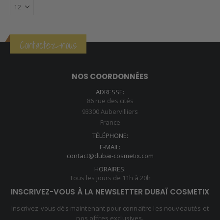
Contactez-nous
NOS COORDONNÉES
ADRESSE:
86 rue des cités
93300 Aubervilliers
France
TÉLÉPHONE:
E-MAIL:
contact@dubai-cosmetix.com
HORAIRES:
Tous les jours de 11h à 20h
INSCRIVEZ-VOUS À LA NEWSLETTER DUBAÏ COSMETIX
Inscrivez-vous dès maintenant pour connaître les nouveautés et
nos offres exclusives.