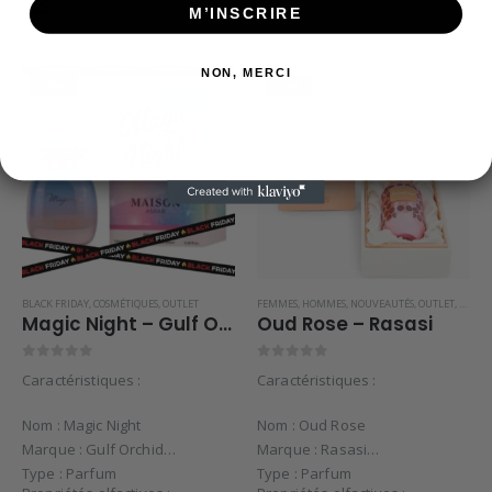
M’INSCRIRE
NON, MERCI
-50%
-54%
BLACK FRIDAY
,
COSMÉTIQUES
,
OUTLET
FEMMES
,
HOMMES
,
NOUVEAUTÉS
,
OUTLET
,
RASASI
Magic Night – Gulf Orchid
Oud Rose – Rasasi
0
sur 5
0
sur 5
Caractéristiques :
Caractéristiques :
Nom : Magic Night
Nom : Oud Rose
Marque : Gulf Orchid
Marque : Rasasi
Type : Parfum
Type : Parfum