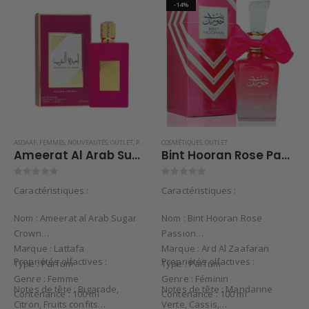
-14%
ASDAAF
,
FEMMES
,
NOUVEAUTÉS
,
OUTLET
,
PARFUMS DE DUBAI
COSMÉTIQUES
,
PARFUMS ORIENTAUX
,
OUTLET
,
SOLDES
Ameerat Al Arab Sugar Crown – Asdaaf 100ml (Nouveauté)
Bint Hooran Rose Passion – Ard Al Zaafaran
0
sur 5
0
sur 5
Caractéristiques :
Caractéristiques :
Nom : Ameerat al Arab Sugar
Nom : Bint Hooran Rose
Crown
Passion
Marque : Lattafa
Marque : Ard Al Zaafaran
Propriétés olfactives :
Propriétés olfactives :
Type : Parfum
Type : Parfum
Genre : Femme
Genre : Féminin
Notes de tête : Bigarade,
Notes de tête : Mandarine
Contenance : 100 ml
Contenance : 100 ml
Citron, Fruits confits
Verte, Cassis,