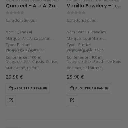
ARD AL ZAAFARAN
,
CADEAU À MOINS DE 50€
,
CADEAU POUR ELLE
FEMMES
,
HOMMES
,
FEMMES
,
NOUVEAUTÉS
,
HOMMES
,
,
PARFUMS DE DUBAI
NOUVEAUTÉS
,
Qandeel – Ard Al Zaafaran
Vanilla Powdery – Loui Martin 100ml
0
sur 5
0
sur 5
Caractéristiques :
Caractéristiques :
Nom : Qandeel
Nom : Vanilla Powdery
Marque : Ard Al Zaafaran
Marque : Loui Martin
Type : Parfum
Type : Parfum
Propriétés olfactives :
Propriétés olfactives :
Genre : Unisexe
Genre : Mixte
Contenance : 100 ml
Contenance : 100 ml
Notes de tête : Cassis, Cerise,
Notes de tête : Poudre de Noix
Mandarine, Citron,
de Coco, Héliotrope
Notes de cœur : Caramel Salé,
Notes de cœur : Vanille…
29,90
€
29,90
€
Jasmin,…
AJOUTER AU PANIER
AJOUTER AU PANIER