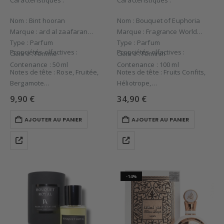
Caractéristiques :
Caractéristiques :
Nom : Bint hooran
Nom : Bouquet of Euphoria
Marque : ard al zaafaran
Marque : Fragrance World
Type : Parfum
Type : Parfum
Propriétés olfactives :
Propriétés olfactives :
Genre : Femme
Genre : Féminin
Contenance : 50 ml
Contenance : 100 ml
Notes de tête : Rose, Fruitée,
Notes de tête : Fruits Confits,
Bergamote
Héliotrope,
Notes de cœur : Bois de santal,
Notes de cœur : Bois de Santal,
9,90
€
34,90
€
Patchouli
…
Notes de…
AJOUTER AU PANIER
AJOUTER AU PANIER
-14%