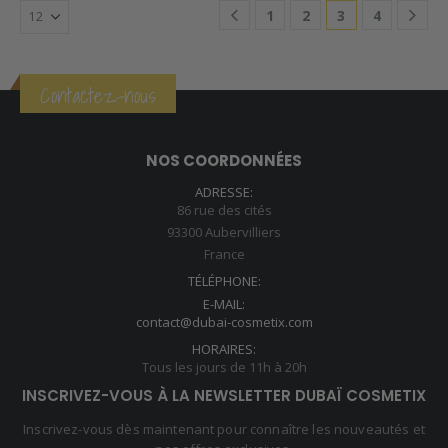
1
2
3
4
Contactez-nous
NOS COORDONNÉES
ADRESSE:
86 rue des cités
93300 Aubervilliers
France
TÉLÉPHONE:
E-MAIL:
contact@dubai-cosmetix.com
HORAIRES:
Tous les jours de 11h à 20h
INSCRIVEZ-VOUS À LA NEWSLETTER DUBAÏ COSMETIX
Inscrivez-vous dès maintenant pour connaître les nouveautés et