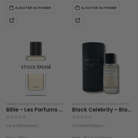
AJOUTER AU PANIER
AJOUTER AU PANIER
STOCK ÉPUISÉ
FEMMES
,
HOMMES
,
LES PARFUMS D'IGOR
,
NOUVEAUTÉS
BLACK EDITION
,
PARFUMS OCCIDENTAUX
,
FEMMES
,
HOMMES
,
OFFRE SPÉCIALE
Billie – Les Parfums d’Igor
Black Celebrity – Black Edition
0
sur 5
0
sur 5
Caractéristiques :
Caractéristiques :
Nom : Billie
Nom : Black Celebrity