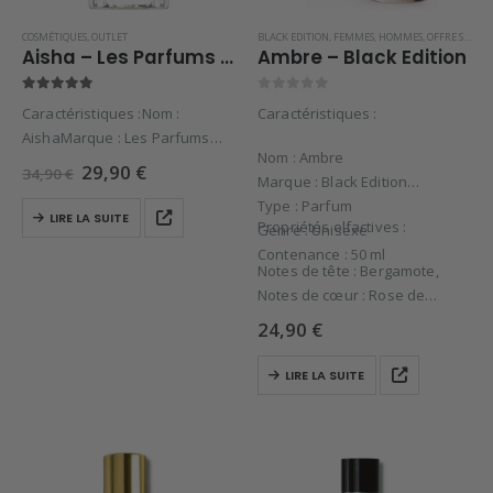
COSMÉTIQUES
,
OUTLET
BLACK EDITION
,
FEMMES
,
HOMMES
,
OFFRE SPÉCIALE
Aisha – Les Parfums d’Igor
Ambre – Black Edition
5.00
sur 5
0
sur 5
Caractéristiques :Nom :
Caractéristiques :
AishaMarque : Les Parfums
Nom : Ambre
d’IgorType : ParfumGenre :
Le
Le
29,90
€
34,90
€
Marque : Black Edition
UnisexeContenance : 50
prix
prix
initial
actuel
Type : Parfum
mlPropriétés olfactives :Notes
LIRE LA SUITE
était :
est :
Propriétés olfactives :
Genre : Unisexe
de tête : Essence de
34,90 €.
29,90 €.
Contenance : 50 ml
Bergamote, Essence de
Notes de tête : Bergamote,
Citron,Notes de cœur : Absolu
Notes de cœur : Rose de
de Fleur…
Damas,
24,90
€
Notes de fond : Ambre…
LIRE LA SUITE