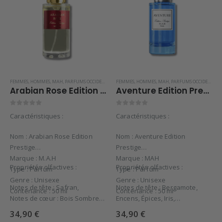
FEMMES
,
HOMMES
,
MAH
,
PARFUMS OCCIDENTAUX
FEMMES
,
HOMMES
,
MAH
,
PARFUMS OCCIDENTAUX
Arabian Rose Edition Prestige – M.A.H
Aventure Edition Prestige MAH
0
sur 5
0
sur 5
Caractéristiques :
Caractéristiques :
Nom : Arabian Rose Edition
Nom : Aventure Edition
Prestige
Prestige
Marque : M.A.H
Marque : MAH
Propriétés olfactives :
Propriétés olfactives :
Type : Parfum
Type : Parfum
Genre : Unisexe
Genre : Unisexe
Notes de tête : Safran,
Notes de tête : Bergamote,
Contenance : 50 ml
Contenance : 50 ml
Notes de cœur : Bois Sombres,
Encens, Épices, Iris,
Patchouli, Rose de Damas,
Notes de cœur : Feuilles de
34,90
€
34,90
€
Notes de…
Patchouli, Oud du…