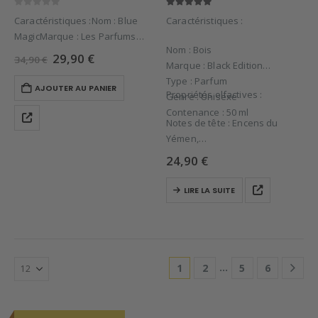
0
sur 5
5.00
sur 5
Caractéristiques :Nom : Blue
Caractéristiques :
MagicMarque : Les Parfums
Nom : Bois
d’IgorType : ParfumGenre :
Le
Le
29,90
€
34,90
€
Marque : Black Edition
UnisexeContenance : 50
prix
prix
initial
actuel
Type : Parfum
mlPropriétés olfactives :Notes
AJOUTER AU PANIER
était :
est :
Propriétés olfactives :
Genre : Unisexe
de tête : Caramel, Essence de
34,90 €.
29,90 €.
Contenance : 50 ml
Bergamote, Essence de Citron,
Notes de tête : Encens du
Essence de Mandarine, Fraise,
Yémen,
…
Notes de cœur : Iris de
24,90
€
Toscane,
Notes de fond…
LIRE LA SUITE
…
1
2
5
6