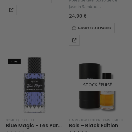
Notes de tête : Absolue de
Jasmin Sambac,
Notes de cœur : Extrait de
24,90
€
Bourgeon de…
AJOUTER AU PANIER
-14%
STOCK ÉPUISÉ
COSMÉTIQUES
,
OUTLET
FEMMES
,
BLACK EDITION
,
HOMMES
,
MEILLEURES VENTES
Blue Magic – Les Parfums d’Igor
Bois – Black Edition