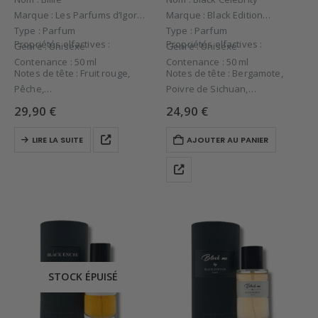
Marque : Les Parfums d’Igor
Marque : Black Edition
Type : Parfum
Type : Parfum
Propriétés olfactives :
Propriétés olfactives :
Genre : Unisexe
Genre : Unisexe
Contenance : 50 ml
Contenance : 50 ml
Notes de tête : Fruit rouge,
Notes de tête : Bergamote,
Pêche,
Poivre de Sichuan,
Notes de cœur : Caramel,
Notes de cœur : Baie de Rose,
29,90
€
24,90
€
Cèdre,
Notes…
Notes de fond : Oud,…
LIRE LA SUITE
AJOUTER AU PANIER
STOCK ÉPUISÉ