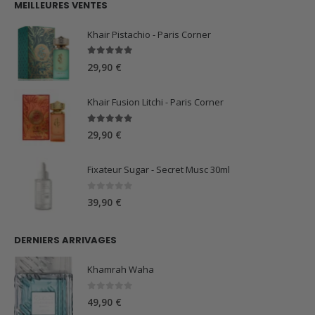
MEILLEURES VENTES
était :
est :
59,90 €.
44,90 €.
Khair Pistachio - Paris Corner
5.00
sur 5
29,90
€
Khair Fusion Litchi - Paris Corner
5.00
sur 5
29,90
€
Fixateur Sugar - Secret Musc 30ml
0
sur 5
39,90
€
DERNIERS ARRIVAGES
Khamrah Waha
0
sur 5
49,90
€