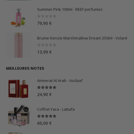
Summer Pink 100ml - REEF perfumes
0
sur 5
79,90
€
Brume Kenzie Marshmallow Dream 250ml - Volaré
0
sur 5
13,99
€
MEILLEURES NOTES
Ameerat Al Arab - Asdaaf
5.00
sur 5
24,90
€
Coffret Yara - Lattafa
5.00
sur 5
60,00
€