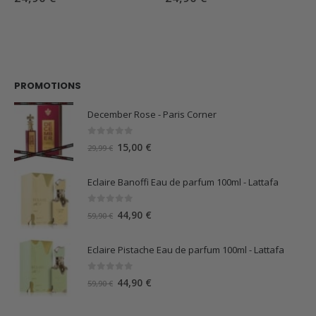
PROMOTIONS
December Rose - Paris Corner
0
sur 5
Le
Le
15,00
€
29,99
€
prix
prix
initial
actuel
Eclaire Banoffi Eau de parfum 100ml - Lattafa
était :
est :
29,99 €.
15,00 €.
0
sur 5
Le
Le
44,90
€
59,90
€
prix
prix
initial
actuel
Eclaire Pistache Eau de parfum 100ml - Lattafa
était :
est :
59,90 €.
44,90 €.
0
sur 5
Le
Le
44,90
€
59,90
€
prix
prix
initial
actuel