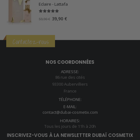
Eclaire - Lattafa
5.00
sur 5
Le
Le
39,90
€
59,90
€
prix
prix
initial
actuel
était :
est :
Contactez-nous
59,90 €.
39,90 €.
NOS COORDONNÉES
ADRESSE:
86 rue des cités
93300 Aubervilliers
France
TÉLÉPHONE:
E-MAIL:
contact@dubai-cosmetix.com
HORAIRES:
Tous les jours de 11h à 20h
INSCRIVEZ-VOUS À LA NEWSLETTER DUBAÏ COSMETIX