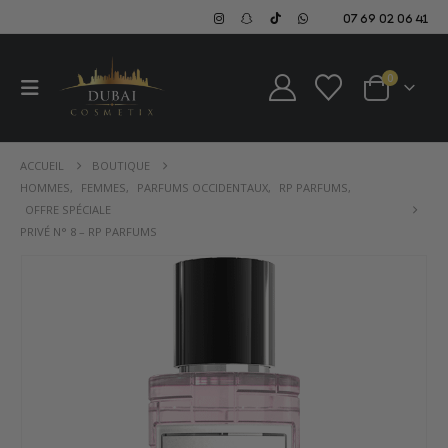
07 69 02 06 41
0
ACCUEIL
BOUTIQUE
HOMMES
,
FEMMES
,
PARFUMS OCCIDENTAUX
,
RP PARFUMS
,
OFFRE SPÉCIALE
PRIVÉ N° 8 – RP PARFUMS