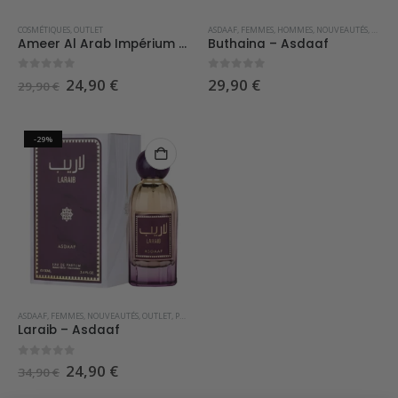
COSMÉTIQUES
,
OUTLET
ASDAAF
,
FEMMES
,
HOMMES
,
NOUVEAUTÉS
,
PARFU
Ameer Al Arab Impérium – Asdaaf
Buthaina – Asdaaf
0
sur 5
0
sur 5
Le
Le
24,90
€
29,90
€
29,90
€
prix
prix
initial
actuel
était :
est :
29,90 €.
24,90 €.
-29%
ASDAAF
,
FEMMES
,
NOUVEAUTÉS
,
OUTLET
,
PARFUMS DE DUBAI
,
PARFUMS ORIENTAUX
,
SOLDES
Laraib – Asdaaf
0
sur 5
Le
Le
24,90
€
34,90
€
prix
prix